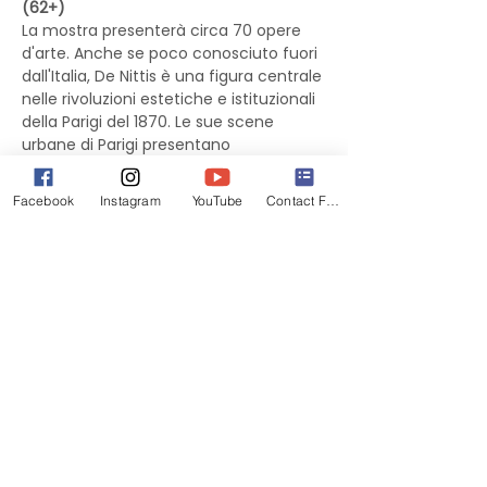
(62+) 
La mostra presenterà circa 70 opere 
d'arte. Anche se poco conosciuto fuori 
dall'Italia, De Nittis è una figura centrale 
nelle rivoluzioni estetiche e istituzionali 
della Parigi del 1870. Le sue scene 
urbane di Parigi presentano 
arrangiamenti innovativi e soggetti 
plein air
 dipinti con un realismo 
Facebook
Instagram
YouTube
Contact Form
dettagliato che raffigura una città 
sofisticata ed economicamente in 
forte espansione, una scelta unica per 
il lavoro di De Nittis. Durante la mostra 
si parlerà dell’amicizia di De Nittis con 
Edgar Degas e Edouard Manet, e delle 
sue prime collaborazioni a Napoli con 
Gustave Caillebotte. Vedremo dipinti di 
tutti i periodi della carriera di De Nittis 
insieme a opere selezionate dei suoi 
più importanti amici artisti a Parigi.
The Phillips Collection in collaboration 