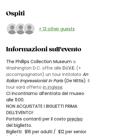
Ospiti
+ 13 other guests
Informazioni sull'evento
The Phillips Collection Museum
 a 
Washington D.C. offre alle 
D.I.V.E.
 (+ 
accompagnatori) un tour intitolato 
An 
Italian Impressionist In Paris 
(De Nittis)
. Il 
tour sarà offerto 
in inglese
.
Ci incontriamo all’entrata del museo 
alle 11:00.  
NON ACQUISTATE I BIGLIETTI PRIMA 
DELL’EVENTO!
Portate contanti per il costo 
preciso
del biglietto.
Biglietti:  $16 per adulti /  $12 per senior 