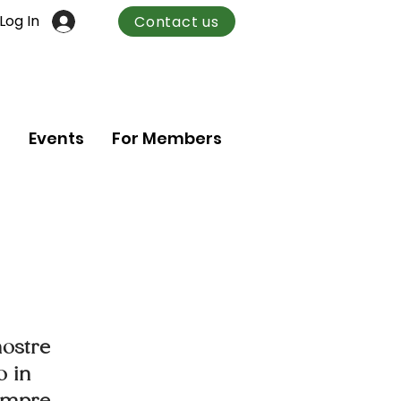
Log In
Contact us
n
Events
For Members
nostre
o in