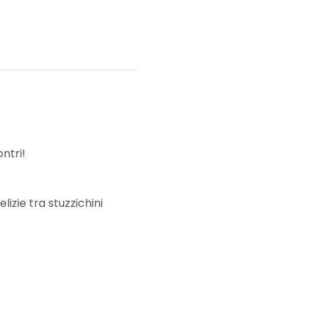
ntri!
izie tra stuzzichini 