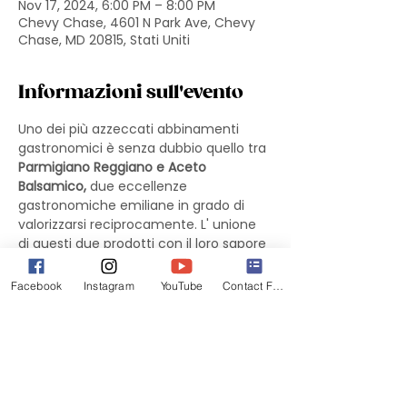
Nov 17, 2024, 6:00 PM – 8:00 PM
Chevy Chase, 4601 N Park Ave, Chevy
Chase, MD 20815, Stati Uniti
Informazioni sull'evento
Uno dei più azzeccati abbinamenti 
gastronomici è senza dubbio quello tra 
Parmigiano Reggiano e Aceto 
Balsamico,
 due eccellenze 
gastronomiche emiliane in grado di 
valorizzarsi reciprocamente. L' unione 
di questi due prodotti con il loro sapore 
inconfondibili contribuisce a creare un 
connubio apprezzato anche dai palati 
Facebook
Instagram
YouTube
Contact Form
più esigenti.