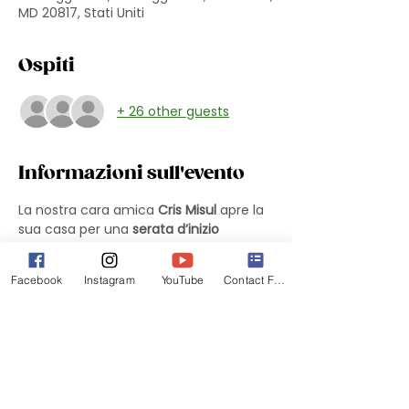
MD 20817, Stati Uniti
Ospiti
+ 26 other guests
Informazioni sull'evento
La nostra cara amica 
Cris Misul
 apre la 
sua casa per una 
serata d’inizio 
estate
 in un clima rilassato e 
conviviale, per ritrovarci dopo cena e 
Facebook
Instagram
YouTube
Contact Form
dare insieme il via alla stagione estiva. 
Si ricorda che ciascuna socia 
può 
portare un plus
. Sono 
consentiti 
massimo due RSVP per 
persona
.
Ognuna è invitata a 
portare qualcosa 
da condividere
, così da rendere questo 