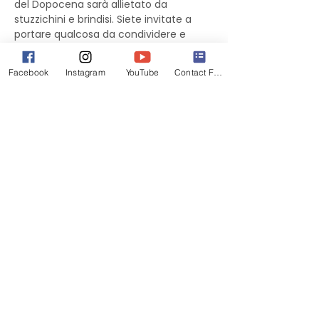
del Dopocena sarà allietato da 
stuzzichini e brindisi. Siete invitate a 
portare qualcosa da condividere e 
accompagnare al brindisi offerto dalle 
DIVE.
Facebook
Instagram
YouTube
Contact Form
In occasione della 
XXII Settimana della 
lingua italiana nel mondo
 dedicata al 
tema 
"L'italiano e ai giovani. Come 
scusa? Non ti followo."
  sarà nostra 
ospite 
Silvana Mangione
, Vice 
Segretaria del Consiglio Generale degli 
Italiani all'Estero (CGIE). In qualità di 
Presidente del Comitato organizzatore 
del Premio New York di Poesia: "Italiani 
per il futuro", Silvana Mangione ci 
presenterà le iniziative culturali e il 
Concorso Nazionale di poesia bandito 
dalla Rete della Farnesina quest'anno 
per le tre fasce di età: fino a 12 anni, dai 
13 ai 19, dai 20 ai 35 anni. Come da 
tradizione, il Dopocena sarà 
accompagnato da un potluck 