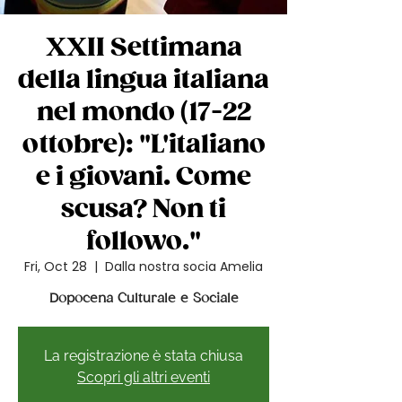
XXII Settimana
della lingua italiana
nel mondo (17-22
ottobre): "L'italiano
e i giovani. Come
scusa? Non ti
followo."
Fri, Oct 28
  |  
Dalla nostra socia Amelia
Dopocena Culturale e Sociale
La registrazione è stata chiusa
Scopri gli altri eventi