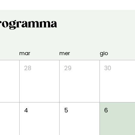
 programma
mar
mer
gio
28
29
30
4
5
6