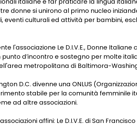
nali italiane e far praticare la lingua italiana 
re donne si unirono al primo nucleo iniziand
, eventi culturali ed attività per bambini, es
 l'associazione Le D.I.V.E., Donne Italiane c
punto d’incontro e sostegno per molte italia
ell'area metropolitana di Baltimora-Washin
hington D.C. divenne una ONLUS (Organizzazion
erimento stabile per la comunità femminile ital
eme ad altre associazioni.
ociazioni affini: Le D.I.V.E. di San Francisco e