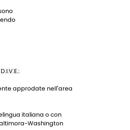
 sono
enendo
.I.V.E.:
mente approdate nell'area
elingua italiana o con
i Baltimora-Washington