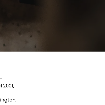
o-
 2001,
ington,