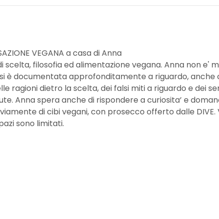
AZIONE VEGANA a casa di Anna
i scelta, filosofia ed alimentazione vegana. Anna non e' m
e si è documentata approfonditamente a riguardo, anche co
elle ragioni dietro la scelta, dei falsi miti a riguardo e dei
lute. Anna spera anche di rispondere a curiosita’ e domand
iamente di cibi vegani, con prosecco offerto dalle DIVE. 
azi sono limitati.