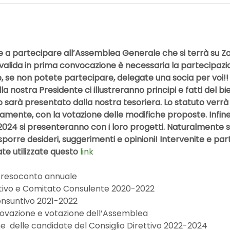
e a partecipare all’Assemblea Generale che si terrà su Zo
valida in prima convocazione è necessaria la partecipazio
, se non potete partecipare, delegate una socia per voi!!
lla nostra Presidente ci illustreranno principi e fatti del bie
so sarà presentato dalla nostra tesoriera. Lo statuto verrà
camente, con la votazione delle modifiche proposte. Infine
2024 si presenteranno con i loro progetti. Naturalmente s
 esporre desideri, suggerimenti e opinioni! Intervenite e p
e utilizzate questo 
link
e resoconto annuale
ettivo e Comitato Consulente 2020-2022
onsuntivo 2021-2022
rovazione e votazione dell’Assemblea
e  delle candidate del Consiglio Direttivo 2022-2024