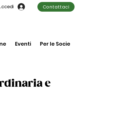
Accedi
Contattaci
one
Eventi
Per le Socie
rdinaria e