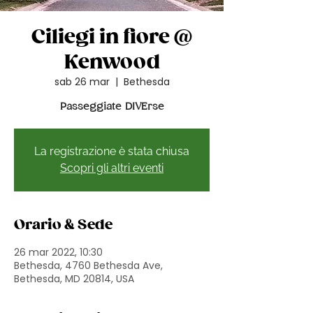
Ciliegi in fiore @
Kenwood
sab 26 mar
  |  
Bethesda
Passeggiate DIVErse
La registrazione è stata chiusa
Scopri gli altri eventi
Orario & Sede
26 mar 2022, 10:30
Bethesda, 4760 Bethesda Ave,
Bethesda, MD 20814, USA