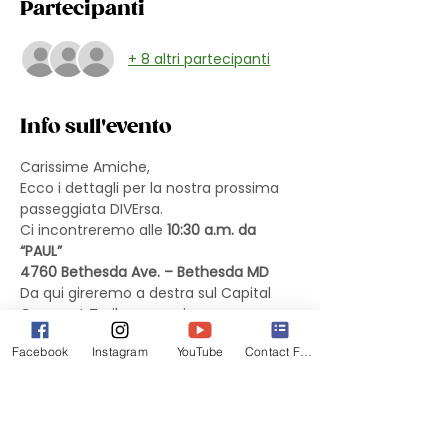
Partecipanti
+ 8 altri partecipanti
Info sull'evento
Carissime Amiche,
Ecco i dettagli per la nostra prossima 
passeggiata DIVErsa.
Ci incontreremo alle 
10:30 a.m. da 
“PAUL”
4760 Bethesda Ave. – Bethesda MD
Da qui gireremo a destra sul Capital 
Crescent Trail e cammineremo verso 
sud-ovest sulla Dorset Ave. fino ad 
Facebook
Instagram
YouTube
Contact Form
arrivare a Kenwood. Dopo circa 2 miglia 
tra i ciliegi, torneremo al punto di 
partenza.
Ci sono vari parcheggi pubblici 
nelle vicinanze che sono gratis il 