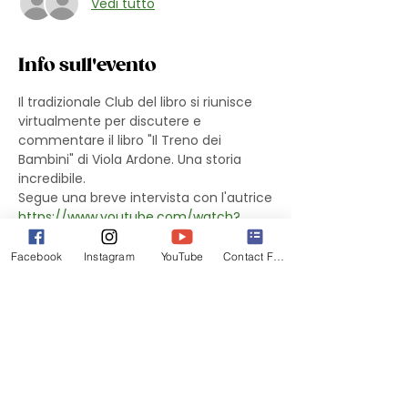
Vedi tutto
Info sull'evento
Il tradizionale Club del libro si riunisce 
virtualmente per discutere e 
commentare il libro "Il Treno dei 
Bambini" di Viola Ardone. Una storia 
incredibile. 
Segue una breve intervista con l'autrice
https://www.youtube.com/watch?
v=7UODxs6oaEo
"Il treno dei bambini" di Viola Ardone: "Il 
Facebook
Instagram
YouTube
Contact Form
coraggio dei migranti come gli italiani 
nel dopoguerra"
Il caso editoriale italiano dell'ultima 
Fiera di Francoforte, in corso di 
traduzione in 25 lingue, che sta 
scalando le classifiche di vendita 
anche in Italia. È "Il treno dei bambini" di 