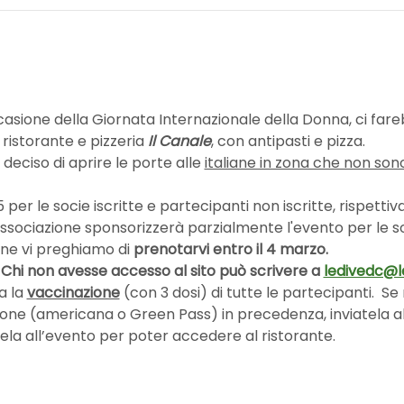
occasione della Giornata Internazionale della Donna, ci fa
 ristorante e pizzeria 
Il Canale
, con antipasti e pizza.
eciso di aprire le porte alle 
italiane in zona che non sono
5 per le socie iscritte e partecipanti non iscritte, rispet
ssociazione sponsorizzerà parzialmente l'evento per le soc
one vi preghiamo di 
prenotarvi entro il 4 marzo. 
. Chi non avesse accesso al sito può scrivere a 
ledivedc@l
a la 
vaccinazione
 (con 3 dosi) di tutte le partecipanti.  Se
one (americana o Green Pass) in precedenza, inviatela al 
ela all’evento per poter accedere al ristorante.  