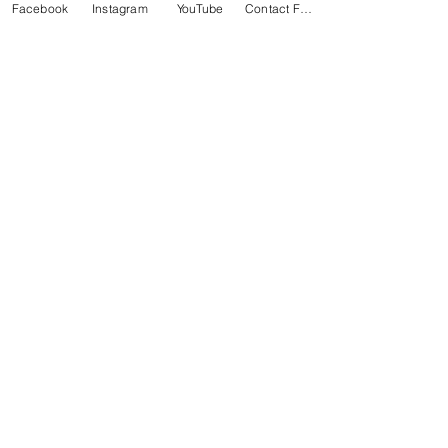
Facebook
Instagram
YouTube
Contact Form
Non dimenticate di confermare la 
vostra presenza! 🌸
RSVP entro il 1 Marzo. Numero di ospiti e 
limitato.  