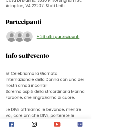
Casa Di Marina, 3536 N Nottingham St,
Arlington, VA 22207, Stati Uniti
Partecipanti
+ 26 altri partecipanti
Info sull'evento
🌸 Celebriamo la Giornata 
Internazionale della Donna con uno dei 
nostri amati incontri!
Saremo ospiti della straordinaria Marina 
Faraone, che ringraziamo di cuore.
Le DIVE offriranno le bevande, mentre 
voi, care amiche DIVE, porterete le 
vostre delizie tra stuzzichini salati e 
dessert.