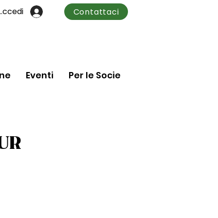
Accedi
Contattaci
one
Eventi
Per le Socie
UR