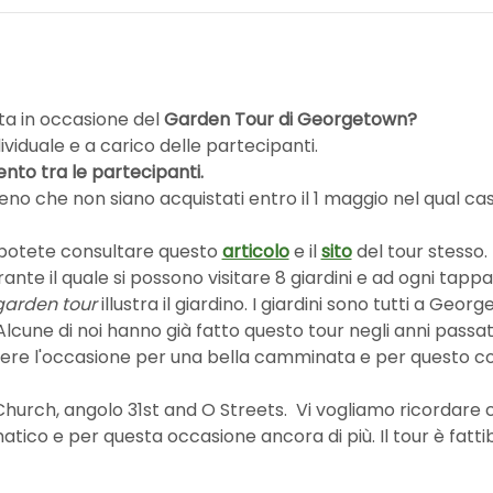
a in occasione del 
Garden Tour di Georgetown? 
dividuale e a carico delle partecipanti. 
nto tra le partecipanti. 
eno che non siano acquistati entro il 1 maggio nel qual caso
 potete consultare questo 
articolo
 e il 
sito
 del tour stesso.
ante il quale si possono visitare 8 giardini e ad ogni tappa 
garden tour 
illustra il giardino. I giardini sono tutti a Geo
lcune di noi hanno già fatto questo tour negli anni passati
ssere l'occasione per una bella camminata e per questo c
 Church, angolo 31st and O Streets.  Vi vogliamo ricordare
co e per questa occasione ancora di più. Il tour è fattibi