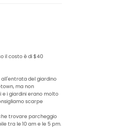
 il costo è di $40 
all'entrata del giardino 
rgetown, ma non 
 e i giardini erano molto 
onsigliamo scarpe 
 che trovare parcheggio 
le tra le 10 am e le 5 pm.