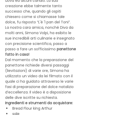
uova ed alcuni canditi. La sua 
creazione ebbe talmente tanto 
successo che, quando gli ospiti 
chiesero come si chiamasse tale 
dolce, fu risposto “L'è 'l pan del Toni”.
La nostra cara amica, nonché Diva da 
molti anni, Simona Volpi, ha esibito le 
sue incredibili arti culinarie e insegnato 
con precisione scientifica, passo a 
passo a fare un sofficissimo 
panettone 
fatto in casa!
Dal momento che la preparazione del 
panettone richiede diversi passaggi 
(lievitazioni) di varie ore, Simona ha 
utilizzato un video da lei filmato con il 
quale ci ha guidato attraverso le varie 
fasi di preparazione del dolce natalizio 
d’eccellenza. Il video è a disposizione 
delle dive iscritte su richiesta.
Ingredienti e strumenti da acquistare:
Bread Flour king Arthur
sale