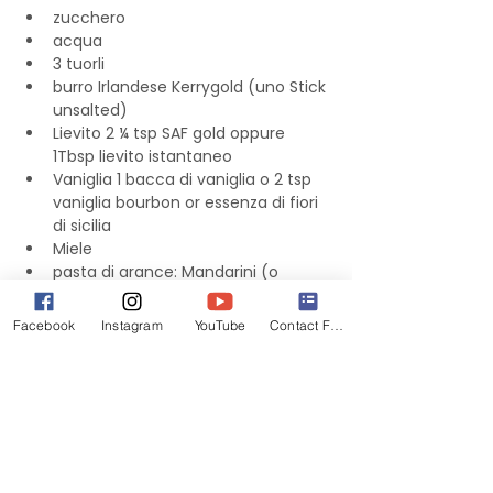
zucchero
acqua
3 tuorli
burro Irlandese Kerrygold (uno Stick 
unsalted)
Lievito 2 ¼ tsp SAF gold oppure 
1Tbsp lievito istantaneo
Vaniglia 1 bacca di vaniglia o 2 tsp 
vaniglia bourbon or essenza di fiori 
di sicilia
Miele
pasta di arance: Mandarini (o 
arance o limoni) organici 250 gr, 
Zucchero
Facebook
Instagram
YouTube
Contact Form
Canditi: Scorza di 3 grandi arance o 
4 limoni, acqua e zucchero
Canditi, uvetta, cioccolato, mirtilli rossi, 
albicocche, pistacchi a gusto ma non 
piu di 250 gr.
Arancia candita di Trader’s Joes.
Il lievito e i pirottini si possono 