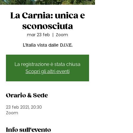
La Carnia: unica e
sconosciuta
mar 23 feb
  |  
Zoom
L’Italia vista dalle D.I.V.E.
La registrazione è stata chiusa
Scopri gli altri eventi
Orario & Sede
23 feb 2021, 20:30
Zoom
Info sull'evento