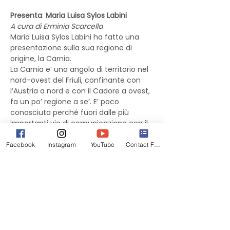
Presenta
: 
Maria Luisa Sylos Labini
A cura di Erminia Scarcella
Maria Luisa Sylos Labini ha fatto una 
presentazione sulla sua regione di 
origine, la Carnia.
La Carnia e’ una angolo di territorio nel 
nord-ovest del Friuli, confinante con 
l’Austria a nord e con il Cadore a ovest, 
fa un po’ regione a se’. E’ poco 
conosciuta perché fuori dalle più 
importanti vie di comunicazione con il 
resto dell’Europa. Nella sua 
presentazione Maria Luisa ha parlato 
Facebook
Instagram
YouTube
Contact Form
della storia millenaria di questa 
regione, della sua geografia, della sua 
lingua, il friulano, delle sue vallate e 
paesi ognuno con le proprie tradizioni e 
particolarità, della cucina e dei piatti 
tradizionali delle varie vallate. Si e’ 
soffermata più a lungo su Tolmezzo, il 