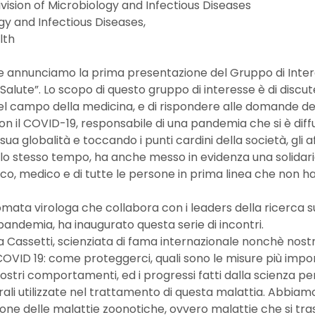
vision of Microbiology and Infectious Diseases
rgy and Infectious Diseases,
lth
e annunciamo la prima presentazione del Gruppo di Inte
alute”. Lo scopo di questo gruppo di interesse è di discuter
el campo della medicina, e di rispondere alle domande del
on il COVID-19, responsabile di una pandemia che si è dif
ua globalità e toccando i punti cardini della società, gli affe
llo stesso tempo, ha anche messo in evidenza una solidar
co, medico e di tutte le persone in prima linea che non ha
omata virologa che collabora con i leaders della ricerca su
ndemia, ha inaugurato questa serie di incontri.
na Cassetti, scienziata di fama internazionale nonchè nost
OVID 19: come proteggerci, quali sono le misure più import
ostri comportamenti, ed i progressi fatti dalla scienza per
virali utilizzate nel trattamento di questa malattia. Abbia
ione delle malattie zoonotiche, ovvero malattie che si tr