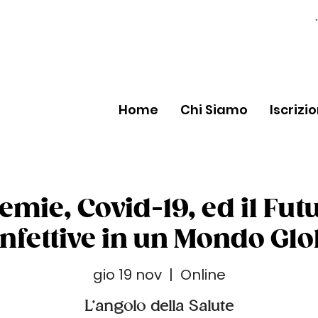
Home
Chi Siamo
Iscrizi
mie, Covid-19, ed il Fut
Infettive in un Mondo Gl
gio 19 nov
  |  
Online
L’angolo della Salute