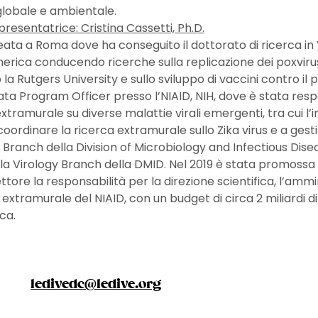
 globale e ambientale.
resentatrice: Cristina Cassetti, Ph.D.
reata a Roma dove ha conseguito il dottorato di ricerca in V
erica conducendo ricerche sulla replicazione dei poxvirus a
o la Rutgers University e sullo sviluppo di vaccini contro il 
ta Program Officer presso l’NIAID, NIH, dove è stata respo
tramurale su diverse malattie virali emergenti, tra cui l’i
ordinare la ricerca extramurale sullo Zika virus e a gestir
y Branch della Division of Microbiology and Infectious Dise
a Virology Branch della DMID. Nel 2019 è stata promossa 
ttore la responsabilità per la direzione scientifica, l’ammi
extramurale del NIAID, con un budget di circa 2 miliardi di d
ca.
ledivedc@ledive.org