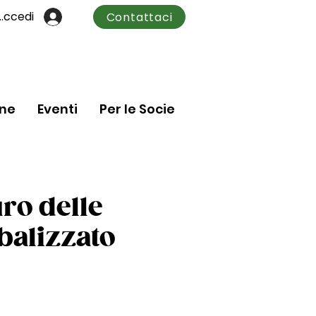
Accedi
Contattaci
one
Eventi
Per le Socie
uro delle
obalizzato