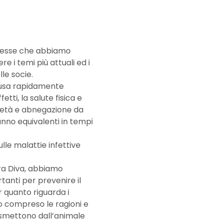
resse che abbiamo 
e i temi più attuali ed i 
le socie.
fusa rapidamente 
tti, la salute fisica e 
ietà e abnegazione da 
nno equivalenti in tempi 
lle malattie infettive 
ra Diva, abbiamo 
anti per prevenire il 
 quanto riguarda i 
mo compreso le ragioni e 
asmettono dall’animale 