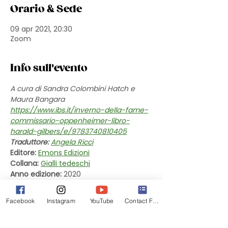
Orario & Sede
09 apr 2021, 20:30
Zoom
Info sull'evento
A cura di Sandra Colombini Hatch e 
Maura Bangara
https://www.ibs.it/inverno-della-fame-
commissario-oppenheimer-libro-
harald-gilbers/e/9783740810405
Traduttore:
Angela Ricci
Editore:
Emons Edizioni
Collana:
Gialli tedeschi
Anno edizione:
 2020
In commercio dal:
 15 ottobre 2020
Pagine:
 400 p.
Facebook
Instagram
YouTube
Contact Form
EAN: 9783740810405
È il 1947 e il commissario Oppenheimer 
viene chiamato sulla scena di un 