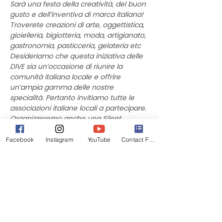
Sarà una festa della creatività, del buon 
gusto e dell’inventiva di marca italiana!  
Troverete creazioni di arte, oggettistica, 
gioielleria, bigiotteria, moda, artigianato, 
gastronomia, pasticceria, gelateria etc
Desideriamo che questa iniziativa delle 
DIVE sia un’occasione di riunire la 
comunità italiana locale e offrire 
un’ampia gamma delle nostre 
specialità. Pertanto invitiamo tutte le 
associazioni italiane locali a partecipare.
Organizzeremo anche una Silent 
Auction con il contributo di 
commercianti, ristoratori, e partecipanti. 
Facebook
Instagram
YouTube
Contact Form
Per la Silent Auction, accetteremo gift 
certificates del ristorante o negozio 
italiano di vostra preferenza. Il ricavato 
della Silent Auction e parte del ricavato 
dalle vendite degli espositori  verrà 
devoluto in beneficenza.