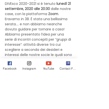
DIVEsco 2020-2021 si è tenuto 
lunedì 21 
settembre, 2020 alle 20:30
 dalle nostre 
case, con la piattaforma 
Zoom
.
Eravamo in 38. È stata una bellissima 
serata.... e non abbiamo neanche 
dovuto guidare per tornare a casa! 
Abbiamo presentato l’idea per una 
serie di incontri concepiti per “gruppi di 
interesse”: attività diverse tra cui 
scegliere a seconda dei desideri e 
interessi delle nostre socie le quali sono 
anche state invitate ad inviare 
proposte, domande e argomenti da 
Facebook
Instagram
YouTube
Contact Form
affrontare.
La risposta delle socie è stata calda, 
entusiasmante e molto incoraggiante.