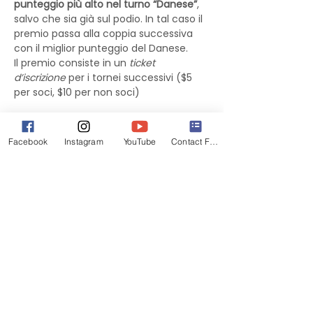
punteggio più alto nel turno “Danese”
, 
salvo che sia già sul podio. In tal caso il 
premio passa alla coppia successiva 
con il miglior punteggio del Danese.
Il premio consiste in un 
ticket 
d’iscrizione
 per i tornei successivi ($5 
per soci, $10 per non soci)
SI INVITA TUTTI A PRENDERE ATTENTA 
VISIONE DEL REGOLAMENTO PRIMA DEL 
Facebook
Instagram
YouTube
Contact Form
TORNEO
Buon divertimento!
Regole del Burraco 2026
.docx
Download DOCX • 21KB
Biglietti