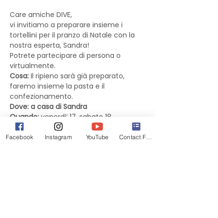
Care amiche DIVE,
vi invitiamo a preparare insieme i 
tortellini per il pranzo di Natale con la 
nostra esperta, Sandra!
Potrete partecipare di persona o 
virtualmente.
Cosa: 
Il ripieno sarà già preparato, 
faremo insieme la pasta e il 
confezionamento.
Dove: a casa di Sandra
Quando:
 venerdi’ 17, sabato 18, 
domenica 19. Dalle 10 alle 3:00.
Non più’ di 10 persone a sessione
Facebook
Instagram
YouTube
Contact Form
Per lavorare/chiacchierare/brindare in 
serenità è richiesta la terza dose del 
vaccino anti COVID o la seconda 
dose+tampone negativo.
Sarà anche offerta una 
breve sessione 
virtuale sabato 18 dalle 12 alle 1 pm
 per 
chi non possa partecipare di persona. Il 