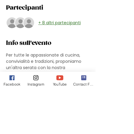
Partecipanti
+ 8 altri partecipanti
Info sull'evento
Per tutte le appassionate di cucina, 
convivialità e tradizioni, proponiamo 
un'altra serata con la nostra 
sommelier di fiducia Malinda Sassu!
Vi proponiamo una gita in Toscana.
Facebook
Instagram
YouTube
Contact Form
Un focus di turismo enogastronomico 
virtuale alla scoperta della regione più 
amata al mondo....con degustazione 
finale!
Vorrei che tutte le partecipanti si 
facessero trovare con una tipologia di 
vino toscano a loro scelta, l'importante 
è che sia toscano. Logico che più si 