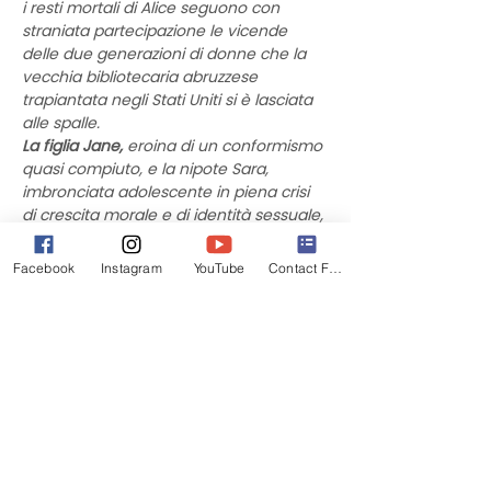
i resti mortali di Alice seguono con 
straniata partecipazione le vicende 
delle due generazioni di donne che la 
vecchia bibliotecaria abruzzese 
trapiantata negli Stati Uniti si è lasciata 
alle spalle.
La figlia Jane,
 eroina di un conformismo 
quasi compiuto, e la nipote Sara, 
imbronciata adolescente in piena crisi 
di crescita morale e di identità sessuale, 
si adoperano per rispettare le 
stralunate ultime volontà della 
Facebook
Instagram
YouTube
Contact Form
matriarca emigrata, e la più giovane si 
offre di portarne le ceneri in Italia.
L’attende
 un paese diverso da quello 
iscritto nel suo immaginario, come 
diversa si rivela la figura della nonna 
scomparsa, in un viaggio che costringe 
a misurare la distanza tra passato e 
presente, illusione e realtà, le ragioni di 
chi parte e quelle di chi resta. 