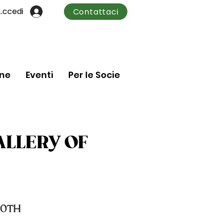
Accedi
Contattaci
one
Eventi
Per le Socie
ALLERY OF
20TH