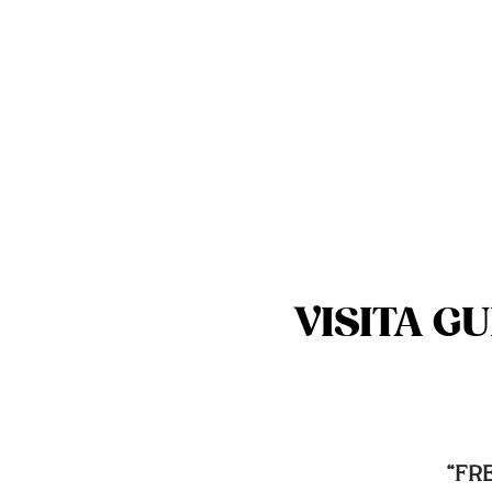
VISITA G
“FR