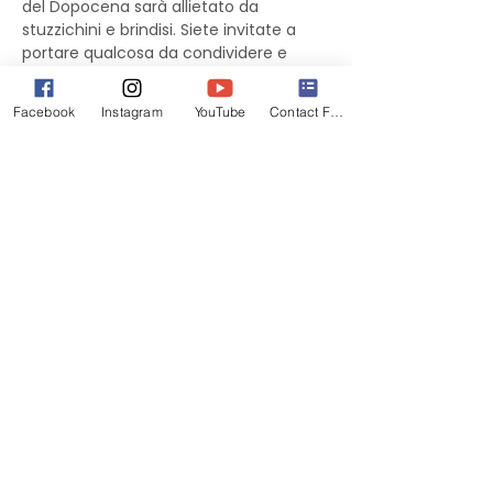
del Dopocena sarà allietato da 
stuzzichini e brindisi. Siete invitate a 
portare qualcosa da condividere e 
accompagnare al brindisi offerto dalle 
DIVE.
Facebook
Instagram
YouTube
Contact Form
In occasione della 
XXII Settimana della 
lingua italiana nel mondo
 dedicata al 
tema 
"L'italiano e ai giovani. Come 
scusa? Non ti followo."
  sarà nostra 
ospite 
Silvana Mangione
, Vice 
Segretaria del Consiglio Generale degli 
Italiani all'Estero (CGIE). In qualità di 
Presidente del Comitato organizzatore 
del Premio New York di Poesia: "Italiani 
per il futuro", Silvana Mangione ci 
presenterà le iniziative culturali e il 
Concorso Nazionale di poesia bandito 
dalla Rete della Farnesina quest'anno 
per le tre fasce di età: fino a 12 anni, dai 
13 ai 19, dai 20 ai 35 anni. Come da 
tradizione, il Dopocena sarà 
accompagnato da un potluck 